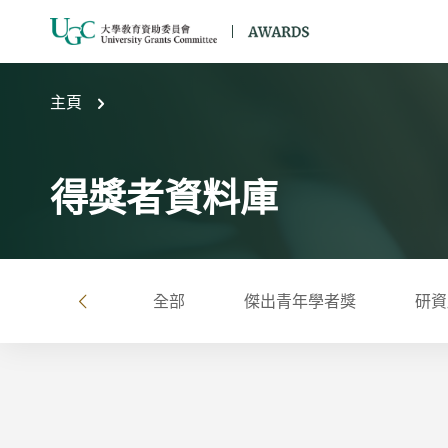
跳到主要內容
主頁
得獎者資料庫
全部
傑出青年學者獎
研資
左
按年
按大學