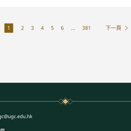
1
2
3
4
5
6
...
381
下一頁
l
gc@ugc.edu.hk
們