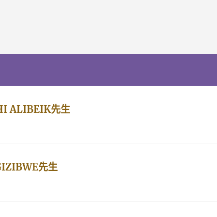
HI ALIBEIK先生
UGIZIBWE先生