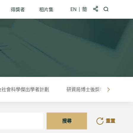
EN
簡
分享到
開啟搜尋框
得獎者
相片集
及社會科學傑出學者計劃
研資局博士後獎學金計劃
右
搜尋
重置