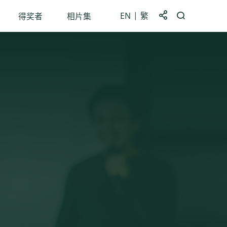
EN
繁
分享到
打开搜索框
得奖者
相片集