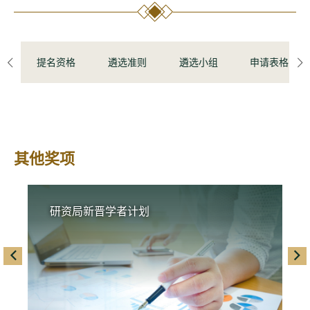
提名资格
遴选准则
遴选小组
申请表格
left
ri
其他奖项
研资局新晋学者计划
left
righ