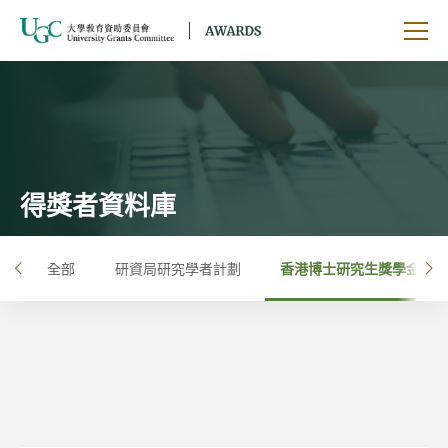
跳到主要內容
開啟
得獎者資料庫
全部
研資局研究學者計劃
香港博士研究生獎學金計劃
左
右
按年
按大學