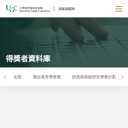
跳到主要內容
開啟
得獎者資料庫
全部
傑出青年學者獎
研資局高級研究學者計劃
左
右
按年
按大學