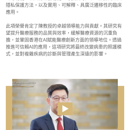
隱私保護方法，以及實用、可解釋、具廣泛遷移性的臨床
應用。
此項榮譽肯定了陳教授的卓越領導能力與貢獻。其研究有
望提升醫療服務的品質與效率，緩解醫療資源的沉重負
擔，並鞏固香港在AI賦能醫療創新方面的領導地位。透過
推進可信賴AI的應用，這項研究將最終改變病患的照護模
式，並對複雜疾病的診斷與管理產生深遠的影響。
vide