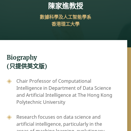
陳家進教授
數據科學及人工智能學系
香港理工大學
Biography
(只提供英文版)
Chair Professor of Computational
Intelligence in Department of Data Science
and Artificial Intelligence at The Hong Kong
Polytechnic University
Research focuses on data science and
artificial intelligence, particularly in the