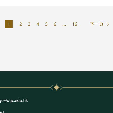
1
2
3
4
5
6
...
16
下一页
l
gc@ugc.edu.hk
们