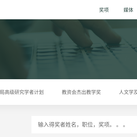
奖项
媒体
局高级研究学者计划
教资会杰出教学奖
人文学
输入得奖者姓名，职位，奖项。 。 。