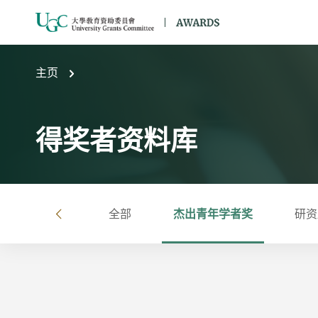
跳到主要内容
主页
得奖者资料库
全部
杰出青年学者奖
研资
左
按年
按大学