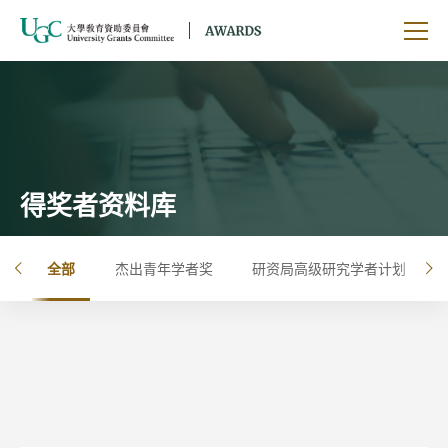
跳到主要内容
开启
得奖者资料库
全部
杰出青年学者奖
研资局高级研究学者计划
左
右
按年
按大学