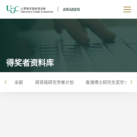
跳到主要内容
开启
得奖者资料库
全部
研资局研究学者计划
香港博士研究生奖学金计划
左
右
按年
按大学