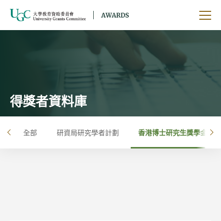
跳到主要內容
開啟
得獎者資料庫
全部
研資局研究學者計劃
香港博士研究生獎學金計劃
左
右
按年
按大學