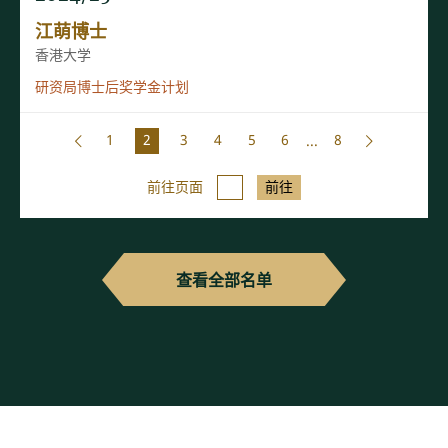
江萌博士
香港大学
研资局博士后奖学金计划
1
2
3
4
5
6
...
8
前往页面
前往
查看全部名单