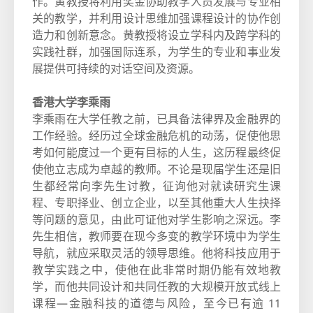
作。黄教授将利用奖金协助教学人员发展与专业相
关的教学，并利用设计思维加强课程设计的协作创
造力和创新意念。黄教授将设立学科内及跨学科的
实践社群，加强国际连系，为学生的专业和事业发
展提供可持续的对话空间及资源。
香港大学李乘雨
李乘雨在大学任教之前，已具备法律界及金融界的
工作经验。经历过全球金融危机的动荡，促使他思
考如何能度过一个更有目标的人生，这历程最终促
使他立志成为卓越的教师。不论是现届学生还是旧
生都经常向李先生讨教，征询他对就读研究生课
程、专职择业、创立企业，以至其他重大人生抉择
等问题的意见，由此可证他对学生影响之深远。李
先生相信，教师要在现今多变的教学环境中为学生
导航，就应采取灵活的领导思维。他将科技应用于
教学实践之中，使他在此非常时期仍能有效地教
学，而他共同设计和共同任教的大规模开放式线上
课程—金融科技的道德与风险，至今已有逾 11