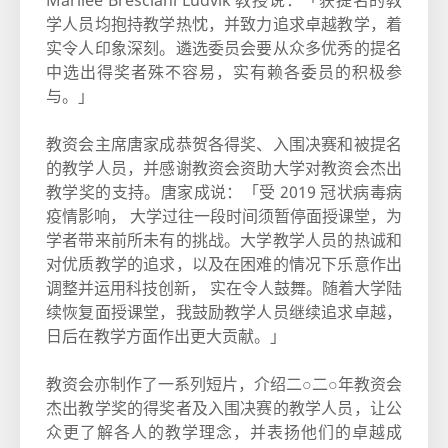
Marilee Bresciani Ludvik 教授说：「获提名的教
学人员均抱持教学热忱，并致力追求卓越教学，着
实令人印象深刻。遴选委员会要从众多优秀的提名
中选出得奖者殊不容易，实有赖各委员的积极参
与。」
教资会主席唐家成恭贺各得奖、入围决赛和被提名
的教学人员，并感谢教资会资助大学对教资会杰出
教学奖的支持。唐家成说：「受 2019 冠状病毒病
疫情影响， 大学过往一段时间须暂停面授课堂，为
学者带来前所未有的挑战。大学教学人员的热诚和
对优质教学的追求，以及在困难的情况下乐意作出
调整并运用科技创新， 实在令人鼓舞。随着大学陆
续恢复面授课堂，我鼓励教学人员继续追求卓越，
日后在教学方面作出更大贡献。」
教资会亦制作了一系列短片，介绍二○二○年教资会
杰出教学奖的得奖者及入围决赛的教学人员，让公
众更了解各人的教学理念，并表扬他们的卓越成