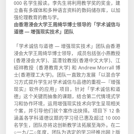
000 名学生报读。李先生将利用教学奖的奖金，建
立备有多媒体和多种语言资料的数码储存库，以加
强伦理教育的教与学。
由香港浸会大学王周绮华博士领导的「学术诚信与
道德 ― 增强现实技术」团队
「学术诚信与道德 ― 增强现实技术」团队由香港
浸会大学王周绮华博士领导， 成员包括张小燕教授
(香港浸会大学)、蓝澧铨教授(香港中文大学)、江
绍祥教授 (香港教育大学) 和 Andrew Morrall 博
士(香港理工大学)。团队一直致力发展「以混合学
习方式提升学生对学术诚信与品德的重视―『增强
现实』软件的应用」项目，针对「学术诚信和道
德」这个关键而抽象的课题，结合第二代情境式学
习和协作环境，运用增强现实技术向学生呈现相关
个案，并引导他们就个案作出抉择。项目下 12 条
涵盖各学科道德议题的学习径已惠及超过 10 000
名学生，团队亦将这创新教学法拓展至海外。在二
○一九/二○年度，团队为选定的学习径推出网上版