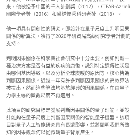
來，他被授予中國的千人計劃獎（2012），CIFAR-Azrieli
國際學者獎（2016）和裘槎優秀科研者獎（2018）。
他一項具有開創性的研究，即設計在量子尺度上判明因果
關係的新算法，獲得了2020年研資局高級研究學者計劃的
支持。
判明因果關係在科學與社會研究中十分重要。例如判斷一
種治療方案是否有益於疾病的康復，識別特定遺傳性狀是
由哪個基因導致，以及分析全球變暖的原因等，核心皆為
判斷因果關係。近幾十年有許多判斷因果關係的高效算法
被提出，然而這些算法均基於經典的因果關係，在由量子
力學主導的微觀尺度不再適用。
此項目的研究目標是發展判斷因果關係的量子理論，並設
計能夠在量子尺度上判斷因果關係的智能量子機器。該項
目對量子人工智能研究具有長遠影響，並將闡明我們所熟
知的因果概念何以從微觀量子背景產生。