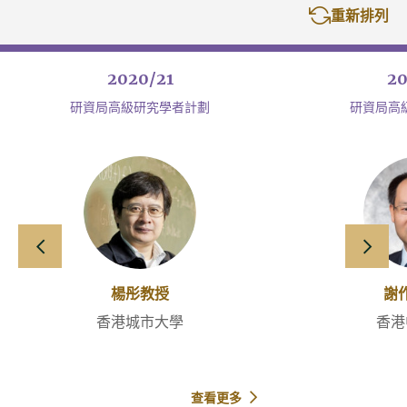
重新排列
2020/21
20
研資局高級研究學者計劃
研資局高
向左滑動
向右
楊彤教授
謝
香港城市大學
香港
查看更多